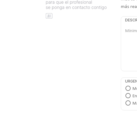
más rea
DESCR
URGEN
Me
En
Má