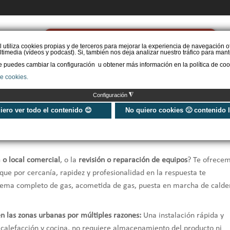
PIDE PRESUPUESTO
l utiliza cookies propias y de terceros para mejorar la experiencia de navegación o
timedia (vídeos y podcast). Si, también nos deja analizar nuestro tráfico para mant
puedes cambiar la configuración u obtener más información en la política de coo
STAL. AEROTERMIA
INSTAL. AISLAMIENTO
INSTAL. SOLAR
MÁS IN
de cookies.
◮
Configuración
uiero ver todo el contenido 😊
No quiero cookies 🙁 contenido 
a o local comercial
, o la
revisión o reparación de equipos
? Te ofrece
que por cercanía, rapidez y profesionalidad en la respuesta te
istema completo de gas, acometida de gas, puesta en marcha de calde
en las zonas urbanas por múltiples razones:
Una instalación rápida y
, calefacción y cocina, no requiere almacenamiento del producto ni