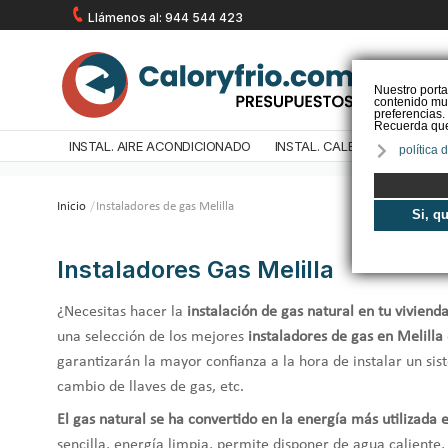
Llámenos al: 944 544 423
Nuestro porta
contenido mul
preferencias.
Recuerda que 
INSTAL. AIRE ACONDICIONADO
INSTAL. CALEFACCIÓN
IN
política 
Inicio
/
Instaladores de gas Melilla
Si, q
Instaladores Gas Melilla
¿Necesitas hacer la
instalación de gas natural en tu viviend
una selección de los mejores
instaladores de gas en Melilla
garantizarán la mayor confianza a la hora de instalar un s
cambio de llaves de gas, etc.
El gas natural se ha convertido en la energía más utilizada 
sencilla, energía limpia, permite disponer de agua caliente