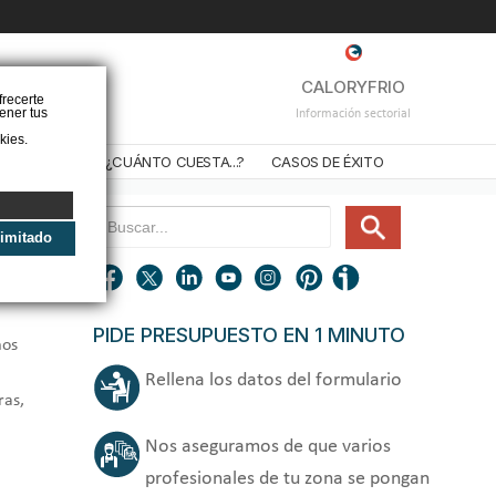
❌
CALORYFRIO
frecerte
ener tus
Información sectorial
kies.
STALADORES
¿CUÁNTO CUESTA...?
CASOS DE ÉXITO
limitado
PIDE PRESUPUESTO EN 1 MINUTO
mos
Rellena los datos del formulario
ras,
Nos aseguramos de que varios
profesionales de tu zona se pongan