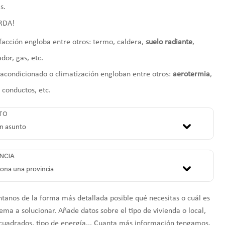
s.
RDA!
facción engloba entre otros: termo, caldera,
suelo radiante
,
ador, gas, etc.
 acondicionado o climatización engloban entre otros:
aerotermia
,
, conductos, etc.
TO
NCIA
tanos de la forma más detallada posible qué necesitas o cuál es
ema a solucionar. Añade datos sobre el tipo de vivienda o local,
cuadrados, tipo de energía... Cuanta más información tengamos,