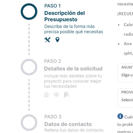
necesita
¡RECUE
Cale
radi
Aire
split
ASUN
PROVI
Cuén
tu probl
metros 