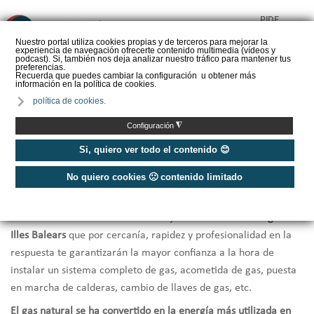
PIDE
❌
PRESUPUESTO
Nuestro portal utiliza cookies propias y de terceros para mejorar la
experiencia de navegación ofrecerte contenido multimedia (vídeos y
CALORYFRIO
podcast). Si, también nos deja analizar nuestro tráfico para mantener tus
preferencias.
Recuerda que puedes cambiar la configuración u obtener más
información en la política de cookies.
política de cookies.
Inicio
/
Instaladores de gas Illes Balears
◮
Configuración
Instaladores Gas Illes Balears
Si, quiero ver todo el contenido 😊
No quiero cookies 🙁 contenido limitado
¿Necesitas hacer la
instalación de gas natural en tu vivienda o
local comercial
, o la
revisión o reparación de equipos
? Te
ofrecemos una selección de los mejores
instaladores de gas en
Illes Balears
que por cercanía, rapidez y profesionalidad en la
respuesta te garantizarán la mayor confianza a la hora de
instalar un sistema completo de gas, acometida de gas, puesta
en marcha de calderas, cambio de llaves de gas, etc.
El gas natural se ha convertido en la energía más utilizada en