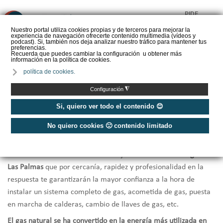
PIDE
❌
PRESUPUESTO
Nuestro portal utiliza cookies propias y de terceros para mejorar la
experiencia de navegación ofrecerte contenido multimedia (vídeos y
CALORYFRIO
podcast). Si, también nos deja analizar nuestro tráfico para mantener tus
preferencias.
Recuerda que puedes cambiar la configuración u obtener más
información en la política de cookies.
política de cookies.
Inicio
/
Instaladores de gas Las Palmas
◮
Configuración
Instaladores Gas Las Palmas
Si, quiero ver todo el contenido 😊
No quiero cookies 🙁 contenido limitado
¿Necesitas hacer la
instalación de gas natural en tu vivienda o
local comercial
, o la
revisión o reparación de equipos
? Te
ofrecemos una selección de los mejores
instaladores de gas en
Las Palmas
que por cercanía, rapidez y profesionalidad en la
respuesta te garantizarán la mayor confianza a la hora de
instalar un sistema completo de gas, acometida de gas, puesta
en marcha de calderas, cambio de llaves de gas, etc.
El gas natural se ha convertido en la energía más utilizada en