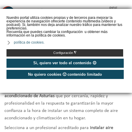
PIDE
❌
PRESUPUESTO
Nuestro portal utiliza cookies propias y de terceros para mejorar la
experiencia de navegación ofrecerte contenido multimedia (vídeos y
CALORYFRIO
podcast). Si, también nos deja analizar nuestro tráfico para mantener tus
preferencias.
Recuerda que puedes cambiar la configuración u obtener más
información en la política de cookies.
política de cookies.
Inicio
/
Instaladores de aire acondicionado Asturias
◮
Configuración
Instaladores Aire Acondicionado
Si, quiero ver todo el contenido 😊
Asturias
No quiero cookies 🙁 contenido limitado
Te ofrecemos una selección de los
mejores instaladores de aire
acondicionado de Asturias
que por cercanía, rapidez y
profesionalidad en la respuesta te garantizarán la mayor
confianza a la hora de instalar un sistema completo de aire
acondicionado y climatización en tu hogar.
Selecciona a un profesional acreditado para
instalar aire