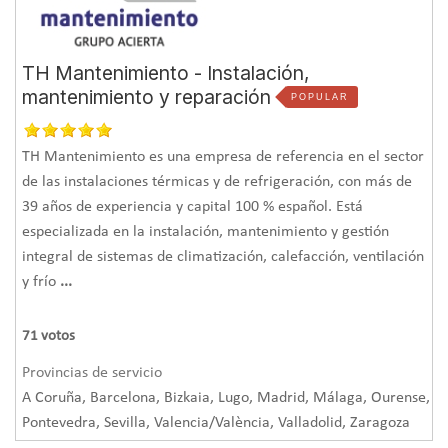
Logros Obtenidos
La obra se pudo entregar en plazo y con la solución más
TH Mantenimiento - Instalación,
adecuada aplicada a cada aspecto de la instalación. Tanto
mantenimiento y reparación
POPULAR
el equipo de Arce Clima como el cliente valoraron de
forma muy positiva el trabajo, tanto a nivel ejecutivo como
operacional, y se realizaron más instalaciones a posteriori.
TH Mantenimiento es una empresa de referencia en el sector
Además, Arce Clima lleva el servicio de mantenimiento
Logros Obtenidos
de las instalaciones térmicas y de refrigeración, con más de
desde entonces.
39 años de experiencia y capital 100 % español. Está
La monitorización de la calidad del aire interior gracias a
especializada en la instalación, mantenimiento y gestión
MICA WELL permite alcanzar una
mejor puntuación global
integral de sistemas de climatización, calefacción, ventilación
en la certificación,
ayudando en los siguientes aspectos:
y frío
...
A01 Air quality. Part 5 monitor air parameters:
Requisito
71
votos
obligatorio para obtener la certificación. MICA WELL
permite
reducir costes sustancialmente en las mediciones
Provincias de servicio
A Coruña, Barcelona, Bizkaia, Lugo, Madrid, Málaga, Ourense,
anuales
al hacerlas mediante monitorización en lugar de
Pontevedra, Sevilla, Valencia/València, Valladolid, Zaragoza
realizar visitas anuales in situ al emplazamiento.