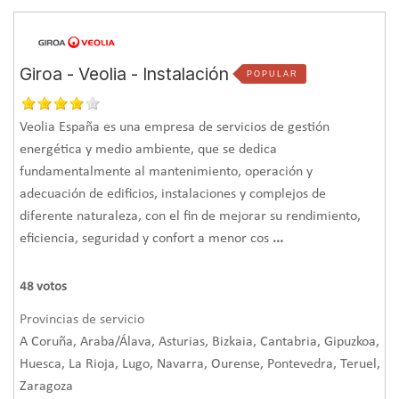
A05 Air Quality Monitoring and Awareness
(part 1 & 2).
Permite obtener dos puntos.
Giroa - Veolia - Instalación
T06 Thermal Comfort Monitoring.
Permite obtener dos
POPULAR
puntos gracias a que el dispositivo MICA for WELL también
Veolia España es una empresa de servicios de gestión
mide la temperatura y la humedad relativa.
energética y medio ambiente, que se dedica
En total, se pueden obtener hasta 4 puntos a la vez que se
fundamentalmente al mantenimiento, operación y
reducen los costes de mantenimiento de la certificación y,
adecuación de edificios, instalaciones y complejos de
lo que es más importante, todo esto mientras se
diferente naturaleza, con el fin de mejorar su rendimiento,
monitoriza en tiempo real la calidad del aire del edificio, lo
eficiencia, seguridad y confort a menor cos
...
que permite
anticiparse a posibles problemas y garantizar
la salud de los usuarios del edificio.
48
votos
MICA WELL ayuda a obtener la certificación WELL y
Provincias de servicio
aumentar el valor del edificio
, al mismo tiempo que se
A Coruña, Araba/Álava, Asturias, Bizkaia, Cantabria, Gipuzkoa,
garantiza una adecuada calidad del aire para la salud de
Huesca, La Rioja, Lugo, Navarra, Ourense, Pontevedra, Teruel,
todos los ocupantes.
Zaragoza