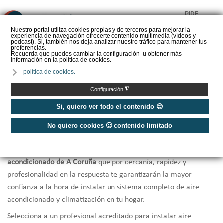
PIDE
❌
PRESUPUESTO
Nuestro portal utiliza cookies propias y de terceros para mejorar la
experiencia de navegación ofrecerte contenido multimedia (vídeos y
CALORYFRIO
podcast). Si, también nos deja analizar nuestro tráfico para mantener tus
preferencias.
Recuerda que puedes cambiar la configuración u obtener más
información en la política de cookies.
política de cookies.
Inicio
/
Instaladores de aire acondicionado A Coruña
◮
Configuración
Instaladores Aire Acondicionado A
Si, quiero ver todo el contenido 😊
Coruña
No quiero cookies 🙁 contenido limitado
Te ofrecemos una selección de los
mejores instaladores de aire
acondicionado de A Coruña
que por cercanía, rapidez y
profesionalidad en la respuesta te garantizarán la mayor
confianza a la hora de instalar un sistema completo de aire
acondicionado y climatización en tu hogar.
Selecciona a un profesional acreditado para instalar aire