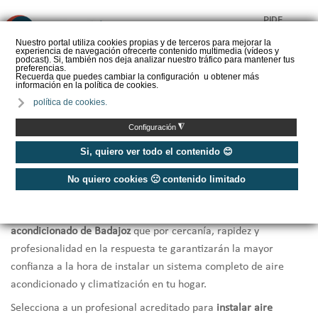
PIDE
❌
PRESUPUESTO
Nuestro portal utiliza cookies propias y de terceros para mejorar la
experiencia de navegación ofrecerte contenido multimedia (vídeos y
CALORYFRIO
podcast). Si, también nos deja analizar nuestro tráfico para mantener tus
preferencias.
Recuerda que puedes cambiar la configuración u obtener más
información en la política de cookies.
política de cookies.
Inicio
/
Instaladores de aire acondicionado Badajoz
◮
Configuración
Instaladores Aire Acondicionado
Si, quiero ver todo el contenido 😊
Badajoz
No quiero cookies 🙁 contenido limitado
Te ofrecemos una selección de los
mejores instaladores de aire
acondicionado de Badajoz
que por cercanía, rapidez y
profesionalidad en la respuesta te garantizarán la mayor
confianza a la hora de instalar un sistema completo de aire
acondicionado y climatización en tu hogar.
Selecciona a un profesional acreditado para
instalar aire