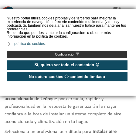
PIDE
❌
PRESUPUESTO
Nuestro portal utiliza cookies propias y de terceros para mejorar la
experiencia de navegación ofrecerte contenido multimedia (vídeos y
CALORYFRIO
podcast). Si, también nos deja analizar nuestro tráfico para mantener tus
preferencias.
Recuerda que puedes cambiar la configuración u obtener más
información en la política de cookies.
política de cookies.
Inicio
/
Instaladores de aire acondicionado León
◮
Configuración
Instaladores Aire Acondicionado
Si, quiero ver todo el contenido 😊
León
No quiero cookies 🙁 contenido limitado
Te ofrecemos una selección de los
mejores instaladores de aire
acondicionado de León
que por cercanía, rapidez y
profesionalidad en la respuesta te garantizarán la mayor
confianza a la hora de instalar un sistema completo de aire
acondicionado y climatización en tu hogar.
Selecciona a un profesional acreditado para
instalar aire