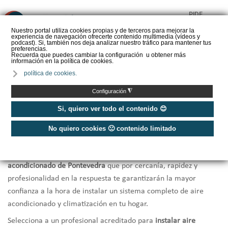
PIDE
❌
PRESUPUESTO
Nuestro portal utiliza cookies propias y de terceros para mejorar la
experiencia de navegación ofrecerte contenido multimedia (vídeos y
CALORYFRIO
podcast). Si, también nos deja analizar nuestro tráfico para mantener tus
preferencias.
Recuerda que puedes cambiar la configuración u obtener más
información en la política de cookies.
política de cookies.
Inicio
/
Instaladores de aire acondicionado Pontevedra
◮
Configuración
Instaladores Aire Acondicionado
Si, quiero ver todo el contenido 😊
Pontevedra
No quiero cookies 🙁 contenido limitado
Te ofrecemos una selección de los
mejores instaladores de aire
acondicionado de Pontevedra
que por cercanía, rapidez y
profesionalidad en la respuesta te garantizarán la mayor
confianza a la hora de instalar un sistema completo de aire
acondicionado y climatización en tu hogar.
Selecciona a un profesional acreditado para
instalar aire