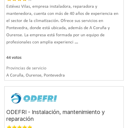
tanto en calefacción como en aire, y el coste de la obra fue
Estévez Vilas, empresa instaladora, reparadora y
escasamente superior al de una instalación de calefacción
mantenedora, cuenta con más de 40 años de experiencia en
convencional.
el sector de la climatización. Ofrece sus servicios en
Realmente éste es un cliente que ha quedado muy
Pontevedra, donde está ubicada, además de A Coruña y
satisfecho en todos los aspectos.
Ourense. La empresa está formada por un equipo de
profesionales con amplia experienci
...
44
votos
Provincias de servicio
A Coruña, Ourense, Pontevedra
ODEFRI - Instalación, mantenimiento y
reparación