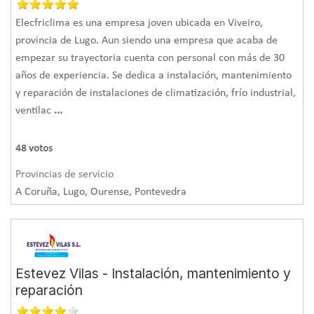
las necesidades de calefacción y refrigeración.
Elecfriclima es una empresa joven ubicada en Viveiro,
Solución: Aerotermos y climatización por
provincia de Lugo. Aun siendo una empresa que acaba de
empezar su trayectoria cuenta con personal con más de 30
conductos
años de experiencia. Se dedica a instalación, mantenimiento
y reparación de instalaciones de climatización, frío industrial,
El hecho de poder intervenir desde las paredes y el techo
ventilac
...
ha facilitado en gran medida la instalación de los sistemas.
Se ha utilizado el pasillo para la distribución de los
48
votos
conductos, dejando rejillas encima de las puertas de cada
hueco.
Provincias de servicio
Se cubrió el techo del pasillo con pladur, mientras que en
A Coruña, Lugo, Ourense, Pontevedra
el baño, donde se colocó el equipo para ACS, se instaló
techo registrable, que permite ocultar la instalación y
acceder a ella de forma rápida si fuera necesario.
Ahora la vivienda dispone de una calefacción eficiente,
Estevez Vilas - Instalación, mantenimiento y
además de tener servicio de climatización en verano. La
reparación
inversión realizada compensa al cliente ya que ahorra