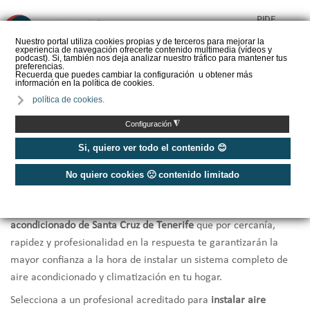
PIDE
❌
PRESUPUESTO
Nuestro portal utiliza cookies propias y de terceros para mejorar la
experiencia de navegación ofrecerte contenido multimedia (vídeos y
CALORYFRIO
podcast). Si, también nos deja analizar nuestro tráfico para mantener tus
preferencias.
Recuerda que puedes cambiar la configuración u obtener más
información en la política de cookies.
política de cookies.
Inicio
/
Instaladores de aire acondicionada Tenerife
◮
Configuración
Instaladores Aire Acondicionado
Si, quiero ver todo el contenido 😊
Santa Cruz de Tenerife
No quiero cookies 🙁 contenido limitado
Te ofrecemos una selección de los
mejores instaladores de aire
acondicionado de Santa Cruz de Tenerife
que por cercanía,
rapidez y profesionalidad en la respuesta te garantizarán la
mayor confianza a la hora de instalar un sistema completo de
aire acondicionado y climatización en tu hogar.
Selecciona a un profesional acreditado para
instalar aire