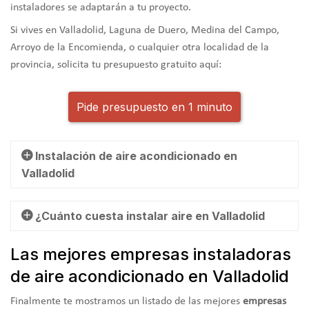
instaladores se adaptarán a tu proyecto.
Si vives en Valladolid, Laguna de Duero, Medina del Campo,
Arroyo de la Encomienda, o cualquier otra localidad de la
provincia, solicita tu presupuesto gratuito aquí:
Pide presupuesto en 1 minuto
Instalación de aire acondicionado en
Valladolid
El aire acondicionado es un sistema que funciona gracias a
¿Cuánto cuesta instalar aire en Valladolid
un gas refrigerante que circula a través de un circuito que
extrae el calor de las habitaciones y lo transporta al
Las mejores empresas instaladoras
En este apartado, te ofrecemos unos precios orientativos
exterior. Esto hace posible bajar la temperatura del local o
de aire acondicionado en Valladolid
de una instalación de aire acondicionado en Valladolid.
estancia, refrescándolos y mejorando así el confort de los
Saber
cuánto cuesta instalar aire acondicionado
usuarios. A continuación, te vamos a contar lo que debes
Finalmente te mostramos un listado de las mejores
empresas
en Valladolid dependerá de muchos factores, como el tipo