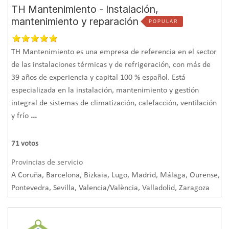
TH Mantenimiento - Instalación,
las garantías o incluso que la propia instalación cumpla
mantenimiento y reparación
con la legalidad.
POPULAR
Una forma de asegurarnos también que el instalador es
alguien que nos genera confianza, es informarnos sobre su
TH Mantenimiento es una empresa de referencia en el sector
forma de trabajar: opiniones de clientes, su presencia en
de las instalaciones térmicas y de refrigeración, con más de
internet o
ver los trabajos realizados por la empresa
39 años de experiencia y capital 100 % español. Está
instaladora
nos puede ayudar a crear un vínculo de
especializada en la instalación, mantenimiento y gestión
confianza con su manera de ejecutar los proyectos.
integral de sistemas de climatización, calefacción, ventilación
y frío
...
¿Necesitas un instalador de aire acondicionado?
Pide presupuesto en 1 minuto
71
votos
Provincias de servicio
A Coruña, Barcelona, Bizkaia, Lugo, Madrid, Málaga, Ourense,
Pontevedra, Sevilla, Valencia/València, Valladolid, Zaragoza