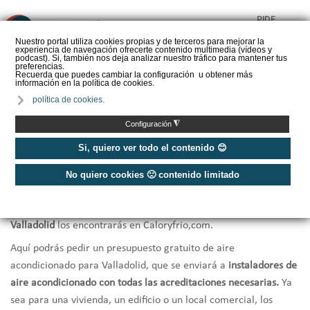
PIDE
❌
PRESUPUESTO
Nuestro portal utiliza cookies propias y de terceros para mejorar la
experiencia de navegación ofrecerte contenido multimedia (vídeos y
CALORYFRIO
podcast). Si, también nos deja analizar nuestro tráfico para mantener tus
preferencias.
Recuerda que puedes cambiar la configuración u obtener más
información en la política de cookies.
política de cookies.
Inicio
/
Instaladores de aire acondicionado Valladolid
◮
Configuración
Instaladores de Aire Acondicionado
Si, quiero ver todo el contenido 😊
en Valladolid ✅ Precios hoy
No quiero cookies 🙁 contenido limitado
Si buscas los
mejores instaladores de Aire Acondicionado de
Valladolid
los encontrarás en Caloryfrio,com.
Aquí podrás pedir un presupuesto gratuito de aire
acondicionado para Valladolid, que se enviará a
instaladores de
aire acondicionado con todas las acreditaciones necesarias.
Ya
sea para una vivienda, un edificio o un local comercial, los